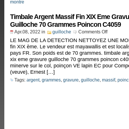
montre
Timbale Argent Massif Fin XIX Eme Gravu
Guilloche 70 Grammes Poincon C4059
Apr.08, 2022
in
guilloche
Comments Off
LE MAG DE LA DETECTION NETTOYEZ UNE MONN
fin XIX ème. Le vendeur est mayawallis et est local
pays FR. Son poids est de 70 grammes. timbale arg
xix eme gravure guilloche 70 grammes poincon c40
minerve sur le col, poinçon VE lapin EC pour Comp
(veuve), Ernest […]
Tags:
argent
,
grammes
,
gravure
,
guilloche
,
massif
,
poin