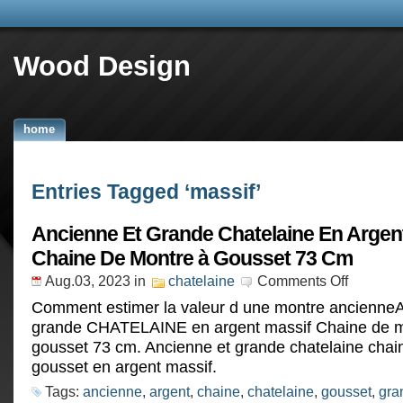
Wood Design
home
Entries Tagged ‘massif’
Ancienne Et Grande Chatelaine En Argen
Chaine De Montre à Gousset 73 Cm
Aug.03, 2023
in
chatelaine
Comments Off
Comment estimer la valeur d une montre ancienneA
grande CHATELAINE en argent massif Chaine de m
gousset 73 cm. Ancienne et grande chatelaine chai
gousset en argent massif.
Tags:
ancienne
,
argent
,
chaine
,
chatelaine
,
gousset
,
gra